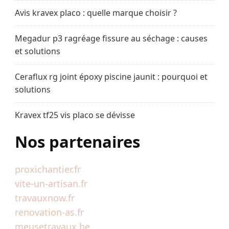
Avis kravex placo : quelle marque choisir ?
Megadur p3 ragréage fissure au séchage : causes
et solutions
Ceraflux rg joint époxy piscine jaunit : pourquoi et
solutions
Kravex tf25 vis placo se dévisse
Nos partenaires
proxichantier.fr
vite-un-artisan.fr
travauxnow.fr
renovation-as.fr
meusetravaux.be